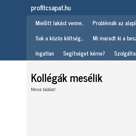
profitcsapat.hu
Mielőtt lakást venne..
Problémák az alapí
Sok a közös költség…
Mi maradt ki a be
Ingatlan
Segítséget kérne?
Szolgálta
Kollégák mesélik
Nincs találat!