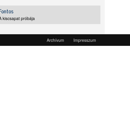
Fontos
A kiscsapat próbája
Archívum
Impresszum