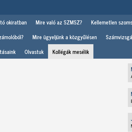
tó okiratban
Mire való az SZMSZ?
Kellemetlen szom
számolóból?
Mire ügyeljünk a közgyűlésen
Számvizsgá
tásaink
Olvastuk
Kollégák mesélik