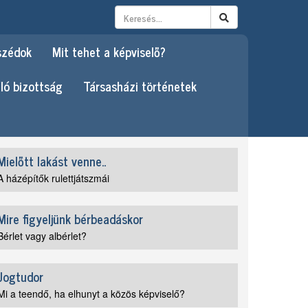
szédok
Mit tehet a képviselő?
ló bizottság
Társasházi történetek
Mielőtt lakást venne..
A házépítők rulettjátszmái
Mire figyeljünk bérbeadáskor
Bérlet vagy albérlet?
Jogtudor
Mi a teendő, ha elhunyt a közös képviselő?