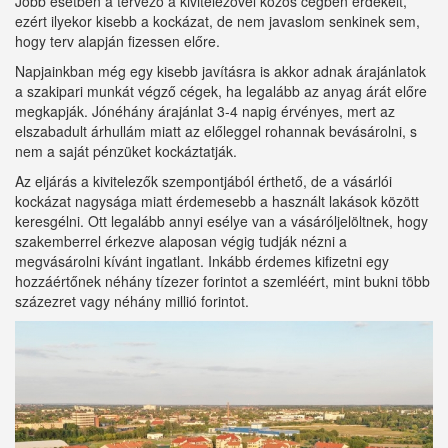
Jobb esetben a tervező a kivitelezővel közös cégben érdekelt,
ezért ilyekor kisebb a kockázat, de nem javaslom senkinek sem,
hogy terv alapján fizessen előre.
Napjainkban még egy kisebb javításra is akkor adnak árajánlatok
a szakipari munkát végző cégek, ha legalább az anyag árát előre
megkapják. Jónéhány árajánlat 3-4 napig érvényes, mert az
elszabadult árhullám miatt az előleggel rohannak bevásárolni, s
nem a saját pénzüket kockáztatják.
Az eljárás a kivitelezők szempontjából érthető, de a vásárlói
kockázat nagysága miatt érdemesebb a használt lakások között
keresgélni. Ott legalább annyi esélye van a vásáróljelöltnek, hogy
szakemberrel érkezve alaposan végig tudják nézni a
megvásárolni kívánt ingatlant. Inkább érdemes kifizetni egy
hozzáértőnek néhány tízezer forintot a szemléért, mint bukni több
százezret vagy néhány millió forintot.