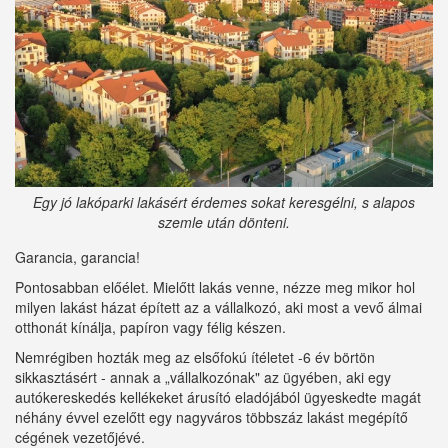
Egy jó lakóparki lakásért érdemes sokat keresgélni, s alapos
szemle után dönteni.
Garancia, garancia!
Pontosabban előélet. Mielőtt lakás venne, nézze meg mikor hol
milyen lakást házat épített az a vállalkozó, aki most a vevő álmai
otthonát kínálja, papíron vagy félig készen.
Nemrégiben hozták meg az elsőfokú ítéletet -6 év börtön
sikkasztásért - annak a „vállalkozónak" az ügyében, aki egy
autókereskedés kellékeket árusító eladójából ügyeskedte magát
néhány évvel ezelőtt egy nagyváros többszáz lakást megépítő
cégének vezetőjévé.