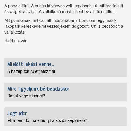
A pénz eltűnt. A bukás látványos volt, egy bank 10 milliárd feletti
összeget vesztett. A vállalkozó most fellebbez az ítélet ellen.
Mit gondolnak, mit csinált mostanában? Elárulom: egy másik
lakópark kereskedelmi vezetőjeként dolgozott. Ott is becsődőlt a
vállalkozás
Hajdu István
Mielőtt lakást venne..
A házépítők rulettjátszmái
Mire figyeljünk bérbeadáskor
Bérlet vagy albérlet?
Jogtudor
Mi a teendő, ha elhunyt a közös képviselő?