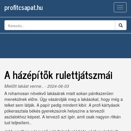
profitcsapat.hu
Men
A házépítők rulettjátszmái
Mielőtt lakást venne..
- 2024-06-03
A rohamosan növekvő lakásárak miatt sokan pánikszerűen
menekülnek előre. Úgy vásárolják meg a lakásokat, hogy még a
telket sem látják. A papír pedig mindent kibír. A profi kártyások
pókerasztala békés gyerekzsúrok helyszíne a tervezői
asztalokhoz képest. A tervező azt ígér, amit csak nagyon ritkán
tud teljesíteni..