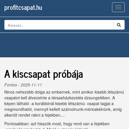
profitcsapat.hu
Men
A kiscsapat próbája
Fontos
- 2025-11-11
Nincs nehezebb dolga az embernek, mint amikor kisebb létszámú
csapatot kell átvezetnie a társasházkezelés dzsungelében. A
képen látható -a korábbinál kisebb létszámú- csapat tagjai a
megmondhatói, mennyit kellett számolnunk-méricskélnünk, amig
sikerült rendet rakni a fejekben....
Pontosabban: azt hisszük most, hogy rend van a fejekben