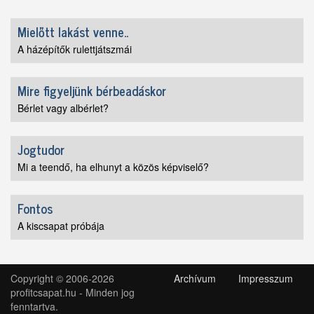
Mielőtt lakást venne..
A házépítők rulettjátszmái
Mire figyeljünk bérbeadáskor
Bérlet vagy albérlet?
Jogtudor
Mi a teendő, ha elhunyt a közös képviselő?
Fontos
A kiscsapat próbája
Copyright © 2006-2026
Archívum
Impresszum
profitcsapat.hu - Minden jog
fenntartva.